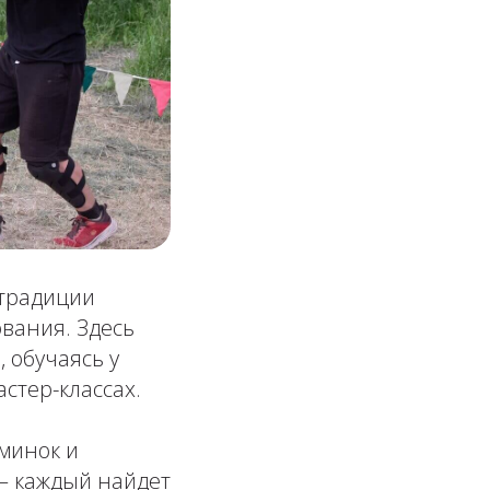
 традиции
вания. Здесь
 обучаясь у
стер-классах.
зминок и
— каждый найдет