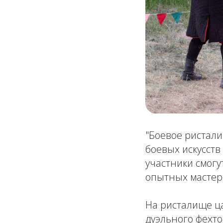
"Боевое ристали
боевых искусств
участники смогу
опытных мастеро
На ристалище ца
дуэльного фехт