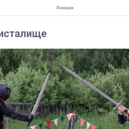
Локации
ристалище