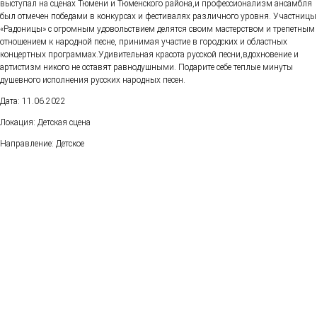
выступал на сценах Тюмени и Тюменского района,и профессионализм ансамбля
был отмечен победами в конкурсах и фестивалях различного уровня. Участницы
«Радоницы» с огромным удовольствием делятся своим мастерством и трепетным
отношением к народной песне, принимая участие в городских и областных
концертных программах.Удивительная красота русской песни,вдохновение и
артистизм никого не оставят равнодушными. Подарите себе теплые минуты
душевного исполнения русских народных песен.
Дата: 11.06.2022
Локация: Детская сцена
Направление: Детское