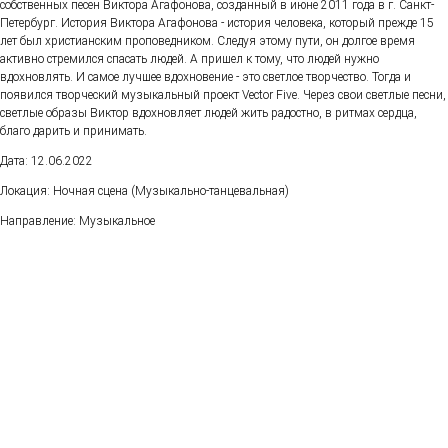
собственных песен Виктора Агафонова, созданный в июне 2011 года в г. Санкт-
Петербург. История Виктора Агафонова - история человека, который прежде 15
лет был христианским проповедником. Следуя этому пути, он долгое время
активно стремился спасать людей. А пришел к тому, что людей нужно
вдохновлять. И самое лучшее вдохновение - это светлое творчество. Тогда и
появился творческий музыкальный проект Vector Five. Через свои светлые песни,
светлые образы Виктор вдохновляет людей жить радостно, в ритмах сердца,
благо дарить и принимать.
Дата: 12.06.2022
Локация: Ночная сцена (Музыкально-танцевальная)
Направление: Музыкальное