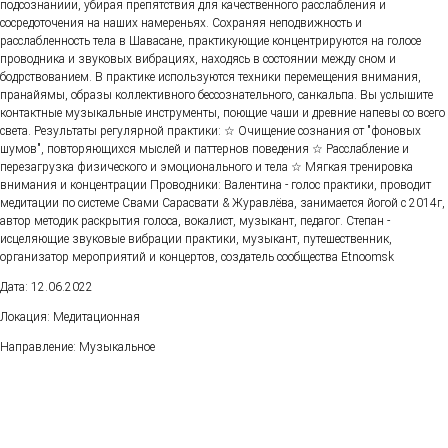
подсознаниии, убирая препятствия для качественного расслабления и
сосредоточения на наших намереньях. Сохраняя неподвижность и
расслабленность тела в Шавасане, практикующие концентрируются на голосе
проводника и звуковых вибрациях, находясь в состоянии между сном и
бодрствованием. В практике используются техники перемещения внимания,
пранайямы, образы коллективного бессознательного, санкальпа. Вы услышите
контактные музыкальные инструменты, поющие чаши и древние напевы со всего
света. Результаты регулярной практики: ☆ Очищение сознания от "фоновых
шумов", повторяющихся мыслей и паттернов поведения ☆ Расслабление и
перезагрузка физического и эмоционального и тела ☆ Мягкая тренировка
внимания и концентрации Проводники: Валентина - голос практики, проводит
медитации по системе Свами Сарасвати & Журавлёва, занимается йогой с 2014г,
автор методик раскрытия голоса, вокалист, музыкант, педагог. Степан -
исцеляющие звуковые вибрации практики, музыкант, путешественник,
организатор мероприятий и концертов, создатель сообщества Etnoomsk
Дата: 12.06.2022
Локация: Медитационная
Направление: Музыкальное