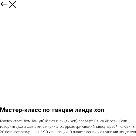
Мастер-класс по танцам линди хоп
Мастер-класс "Дом Танцев" (блюз и линди хоп) проведет Ольга Яйлоян. Если
говорить сухо и фактами, линди - это афроамериканский танец первой половины
20 века, возрожденный в 90-х в Швеции. В плане эмоций и ощущений линди хоп