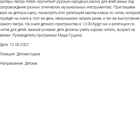
(актёры театра «Май» прочитают русскую народную сказку для всей семьи под
сопровождение разных этнических музыкальных инструментов). Приглашаем
всех на детскую сцену, посмотреть итог репетиций мастер-класса по читке, который
пройдёт на очаге в этот же день, несколькими часами ранее, а так же выступление
самого театра. На очаге детского пространства в 13:00 будут мк и репетиция по
читке для детей, важное условие- дети должны уметь хорошо читать, возраст не
важен. Руководитель программы Маша Гущина.
Дата: 12.06.2022
Локация: Детская сцена
Направление: Детское