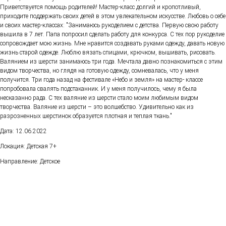
Приветствуется помощь родителей! Мастер-класс долгий и кропотливый,
приходите поддержать своих детей в этом увлекательном искусстве. Любовь о себе
и своих мастер-классах: "Занимаюсь рукоделием с детства. Первую свою работу
вышила в 7 лет. Папа попросил сделать работу для конкурса. С тех пор рукоделие
сопровождает мою жизнь. Мне нравится создавать руками одежду, давать новую
жизнь старой одежде. Люблю вязать спицами, крючком, вышивать, рисовать.
Валянием из шерсти занимаюсь три года. Мечтала давно познакомиться с этим
видом творчества, но глядя на готовую одежду, сомневалась, что у меня
получится. Три года назад на фестивале «Небо и земля» на мастер- классе
попробовала свалять подстаканник. И у меня получилось, чему я была
несказанно рада. С тех валяние из шерсти стало моим любимым видом
творчества. Валяние из шерсти – это волшебство. Удивительно как из
разрозненных шерстинок образуется плотная и теплая ткань."
Дата: 12.06.2022
Локация: Детская 7+
Направление: Детское