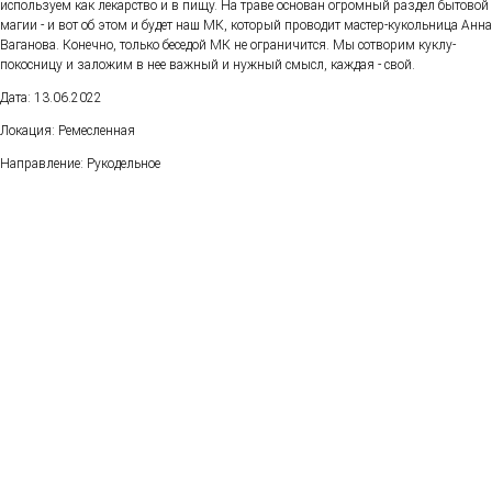
используем как лекарство и в пищу. На траве основан огромный раздел бытовой
магии - и вот об этом и будет наш МК, который проводит мастер-кукольница Анна
Ваганова. Конечно, только беседой МК не ограничится. Мы сотворим куклу-
покосницу и заложим в нее важный и нужный смысл, каждая - свой.
Дата: 13.06.2022
Локация: Ремесленная
Направление: Рукодельное