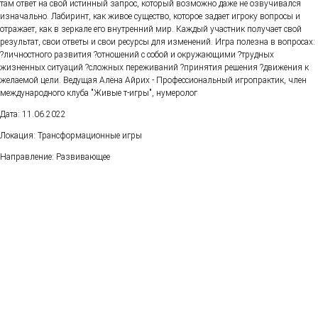
там ответ на свой истинный запрос, который возможно даже не озвучивался
изначально. Лабиринт, как живое существо, которое задает игроку вопросы и
отражает, как в зеркале его внутренний мир. Каждый участник получает свой
результат, свои ответы и свои ресурсы для изменений. Игра полезна в вопросах:
?личностного развития ?отношений с собой и окружающими ?трудных
жизненных ситуаций ?сложных переживаний ?принятия решения ?движения к
желаемой цели. Ведущая Алёна Айрих - Профессиональный игропрактик, член
международного клуба "Живые т-игры", нумеролог
Дата: 11.06.2022
Локация: Трансформационные игры
Направление: Развивающее