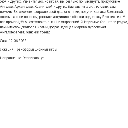
себя и других. Удивительно, но играя, вы реально почувствуете, присутствие
Ангелов, Архангелов, Хранителей и других Благодатных сил, готовых вам
помочь. Вы сможете настроить свой диалог с ними, получить знаки Вселенной,
ответы на свои вопросы, развить интуицию и обрести поддержку Высших сил. У
вас произойдёт множество открытий и откровений. ?Незримые Хранители рядом,
начните свой диалог с Силами Добра! Ведущая Марина Дубровская -
Ангелотерапевт, женский тренер
Дата: 12.06.2022
Локация: Трансформационные игры
Направление: Развивающее