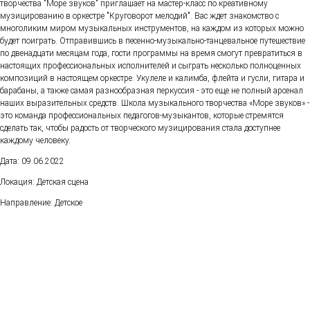
творчества "Море звуков" приглашает на мастер-класс по креативному
музицированию в оркестре "Круговорот мелодий". Вас ждет знакомство с
многоликим миром музыкальных инструментов, на каждом из которых можно
будет поиграть. Отправившись в песенно-музыкально-танцевальное путешествие
по двенадцати месяцам года, гости программы на время смогут превратиться в
настоящих профессиональных исполнителей и сыграть несколько полноценных
композиций в настоящем оркестре. Укулеле и калимба, флейта и гусли, гитара и
барабаны, а также самая разнообразная перкуссия - это еще не полный арсенал
наших выразительных средств. Школа музыкального творчества «Море звуков» -
это команда профессиональных педагогов-музыкантов, которые стремятся
сделать так, чтобы радость от творческого музицирования стала доступнее
каждому человеку.
Дата: 09.06.2022
Локация: Детская сцена
Направление: Детское