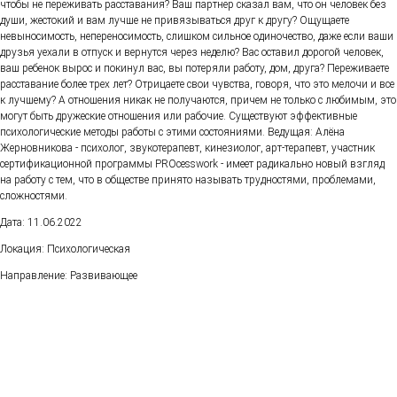
чтобы не переживать расставания? Ваш партнер сказал вам, что он человек без
души, жестокий и вам лучше не привязываться друг к другу? Ощущаете
невыносимость, непереносимость, слишком сильное одиночество, даже если ваши
друзья уехали в отпуск и вернутся через неделю? Вас оставил дорогой человек,
ваш ребенок вырос и покинул вас, вы потеряли работу, дом, друга? Переживаете
расставание более трех лет? Отрицаете свои чувства, говоря, что это мелочи и все
к лучшему? А отношения никак не получаются, причем не только с любимым, это
могут быть дружеские отношения или рабочие. Существуют эффективные
психологические методы работы с этими состояниями. Ведущая: Алёна
Жерновникова - психолог, звукотерапевт, кинезиолог, арт-терапевт, участник
сертификационной программы PROcesswork - имеет радикально новый взгляд
на работу с тем, что в обществе принято называть трудностями, проблемами,
сложностями.
Дата: 11.06.2022
Локация: Психологическая
Направление: Развивающее