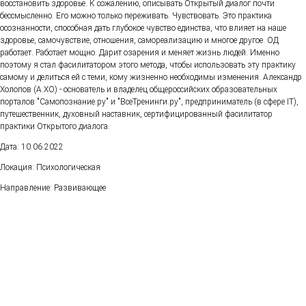
восстановить здоровье. К сожалению, описывать Открытый диалог почти
бессмысленно. Его можно только переживать. Чувствовать. Это практика
осознанности, способная дать глубокое чувство единства, что влияет на наше
здоровье, самочувствие, отношения, самореализацию и многое другое. ОД
работает. Работает мощно. Дарит озарения и меняет жизнь людей. Именно
поэтому я стал фасилитатором этого метода, чтобы использовать эту практику
самому и делиться ей с теми, кому жизненно необходимы изменения. Александр
Холопов (А.ХО) - основатель и владелец общероссийских образовательных
порталов "Самопознание.ру" и "ВсеТренинги.ру", предприниматель (в сфере IT),
путешественник, духовный наставник, сертифицированный фасилитатор
практики Открытого диалога.
Дата: 10.06.2022
Локация: Психологическая
Направление: Развивающее