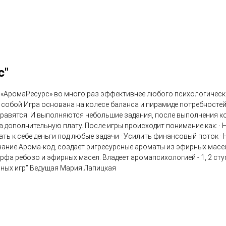
с"
 «АромаРесурс» во много раз эффективнее любого психологического
собой Игра основана на колесе баланса и пирамиде потребностей
равятся. И выполняются небольшие задания, после выполнения ко
дополнительную плату. После игры происходит понимание как: · Н
ать к себе деньги под любые задачи · Усилить финансовый поток ·
ование Арома-код, создает ригресурсные ароматы из эфирных мас
а ребозо и эфирных масел. Владеет аромапсихологией - 1, 2 сту
ных игр” Ведущая Мария Лапицкая