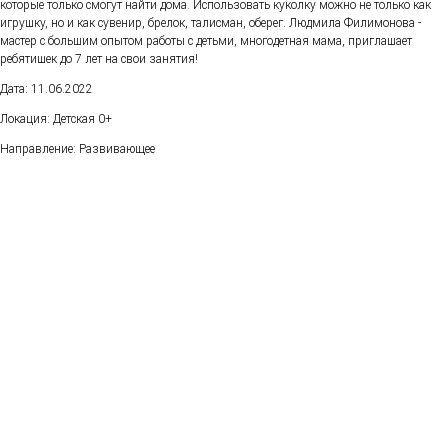
которые только смогут найти дома. Использовать куколку можно не только как
игрушку, но и как сувенир, брелок, талисман, оберег. Людмила Филимонова -
мастер с большим опытом работы с детьми, многодетная мама, приглашает
ребятишек до 7 лет на свои занятия!
Дата: 11.06.2022
Локация: Детская 0+
Направление: Развивающее